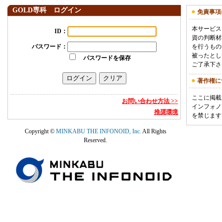
GOLD専科 ログイン
免責事項
本サービス
ID
：
資の判断材
パスワード
：
を行うもの
被ったとし
パスワードを保存
ご了承下さ
著作権に
ここに掲載
お問い合わせ方法 >>
インフォノ
推奨環境
を禁じます
Copyright ©
MINKABU THE INFONOID, Inc.
All Rights
Reserved.